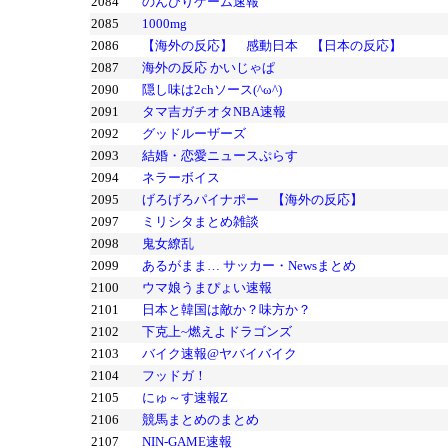
2084
のんびりゲーム速報
2085
1000mg
2086
【海外の反応】 感動日本 【日本の反応】
2087
海外の反応 かいじゃぱ
2090
隠し味は2chソース(^ω^)
2091
タマ吉ガチオタNBA速報
2092
グッドルーザーズ
2093
結婚・恋愛ニュースぷらす
2094
ネラーボイス
2095
げろげろパイナポー 【海外の反応】
2097
ミリシタまとめ雑談
2098
鬼女繚乱
2099
あるがまま… サッカー・Newsまとめ
2100
ウマ娘うまぴょい速報
2101
日本と韓国は敵か？味方か？
2102
下克上~燃えよドラゴンズ
2103
バイク速報@ヤバイバイク
2104
フッドガ！
2105
にゅ～す速報Z
2106
競馬まとめのまとめ
2107
NIN-GAME速報