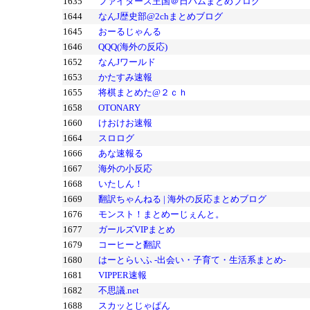
1635
ファイターズ王国＠日ハムまとめブログ
1644
なんJ歴史部@2chまとめブログ
1645
おーるじゃんる
1646
QQQ(海外の反応)
1652
なんJワールド
1653
かたすみ速報
1655
将棋まとめた@２ｃｈ
1658
OTONARY
1660
けおけお速報
1664
スロログ
1666
あな速報る
1667
海外の小反応
1668
いたしん！
1669
翻訳ちゃんねる | 海外の反応まとめブログ
1676
モンスト！まとめーじぇんと。
1677
ガールズVIPまとめ
1679
コーヒーと翻訳
1680
はーとらいふ -出会い・子育て・生活系まとめ-
1681
VIPPER速報
1682
不思議.net
1688
スカッとじゃぱん