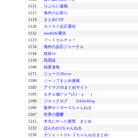
1111
りぷらい速報
1115
海外のお前ら
1119
まとめCUP
1120
カイカイ反応通信
1122
mashlife通信
1123
フットカルチョ！
1134
海外の反応ジャーナル
1144
政経ch
1159
気団談
1160
稲妻速報
1171
ニュース30over
1180
ジャンプまとめ速報
1185
アイマスSSまとめサイト
1193
もきゅ速(*´ω`*)人(´･ェ･｀)
1199
ジャックログ 2chJacklog
1206
阪神タイガースちゃんねる
1207
世界の憂鬱
1212
本当にやった復讐 まとめ
1232
ほんわか2ちゃんねる
1238
ガジェット2ch -２ちゃんねるまとめ-