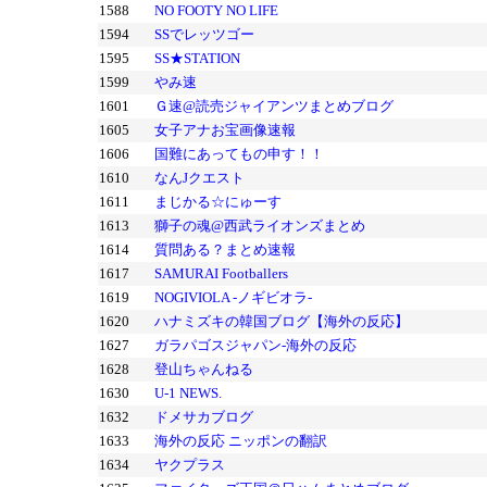
1588
NO FOOTY NO LIFE
1594
SSでレッツゴー
1595
SS★STATION
1599
やみ速
1601
Ｇ速@読売ジャイアンツまとめブログ
1605
女子アナお宝画像速報
1606
国難にあってもの申す！！
1610
なんJクエスト
1611
まじかる☆にゅーす
1613
獅子の魂@西武ライオンズまとめ
1614
質問ある？まとめ速報
1617
SAMURAI Footballers
1619
NOGIVIOLA -ノギビオラ-
1620
ハナミズキの韓国ブログ【海外の反応】
1627
ガラパゴスジャパン-海外の反応
1628
登山ちゃんねる
1630
U-1 NEWS.
1632
ドメサカブログ
1633
海外の反応 ニッポンの翻訳
1634
ヤクプラス