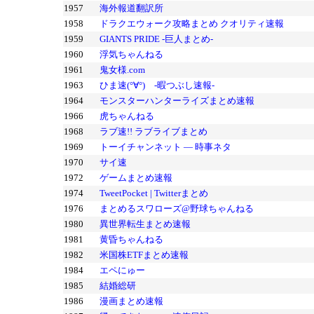
1957
海外報道翻訳所
1958
ドラクエウォーク攻略まとめ クオリティ速報
1959
GIANTS PRIDE -巨人まとめ-
1960
浮気ちゃんねる
1961
鬼女様.com
1963
ひま速(°∀°) -暇つぶし速報-
1964
モンスターハンターライズまとめ速報
1966
虎ちゃんねる
1968
ラブ速!! ラブライブまとめ
1969
トーイチャンネット ― 時事ネタ
1970
サイ速
1972
ゲームまとめ速報
1974
TweetPocket | Twitterまとめ
1976
まとめるスワローズ@野球ちゃんねる
1980
異世界転生まとめ速報
1981
黄昏ちゃんねる
1982
米国株ETFまとめ速報
1984
エペにゅー
1985
結婚総研
1986
漫画まとめ速報