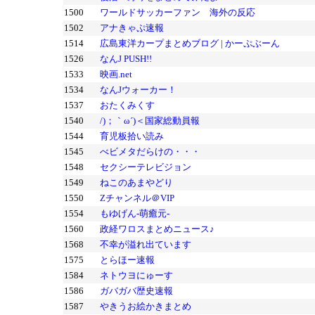
1500
ワールドサッカーファン 海外の反応
1502
アナきゃぷ速報
1514
広島東洋カープまとめブログ | かーぷぶーん
1526
なんJ PUSH!!
1533
映画.net
1534
なんJウォーカー！
1537
おたくみくす
1540
/)；｀ω´)＜国家総動員報
1544
育児板拾い読み
1545
べビメタだらけの・・・
1548
セクシーテレビジョン
1549
ねこのあまやどり
1550
Zチャンネル＠VIP
1554
もゆげん-萌癒元-
1560
政経ワロスまとめニュース♪
1568
不幸が溢れ出ています
1575
とらほー速報
1584
ネトウヨにゅーす
1586
ガバガバ歴史速報
1587
やきうお絵かきまとめ