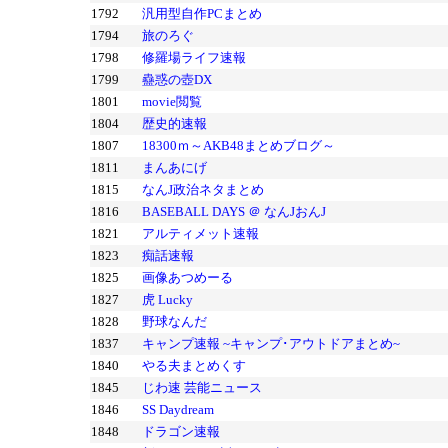
1792
汎用型自作PCまとめ
1794
旅のろぐ
1798
修羅場ライフ速報
1799
蠱惑の壺DX
1801
movie閲覧
1804
歴史的速報
1807
18300ｍ～AKB48まとめブログ～
1811
まんあにげ
1815
なんJ政治ネタまとめ
1816
BASEBALL DAYS ＠ なんJおんJ
1821
アルティメット速報
1823
痴話速報
1825
画像あつめーる
1827
虎 Lucky
1828
野球なんだ
1837
キャンプ速報 ~キャンプ･アウトドアまとめ~
1840
やる夫まとめくす
1845
じわ速 芸能ニュース
1846
SS Daydream
1848
ドラゴン速報