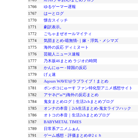
1766
ゆるゲーマー遅報
1767
はーとログ
1770
懐古スイッチ
1771
劇訳表示。
1772
ごちゃまぜオールマイティ
1774
気団まとめ-噫無情-｜嫁・浮気・メシマズ
1775
海外の反応 ディミヌート
1776
芸能人ニュース速報
1777
乃木坂46まとめ ラジオの時間
1778
かんにゅー - 韓国の反応
1779
げぇ速
1780
Aqours WAVE!@ラブライブ！まとめ
1781
ポンポコにゅーす ファン特化型アニメ感想サイト
1782
アヤネ(*'ω'*)海外の反応まとめ
1784
鬼女まとめログ｜生活2chまとめブログ
1785
オンナの本音｜2ch生活まとめ-鬼女ライフハック
1786
オトコの本音｜生活2chまとめブログ
1787
BABYMETAL TIMES
1789
日常系アニメふぁん
1791
ゲーム感想・評価まとめ＠2ｃｈ