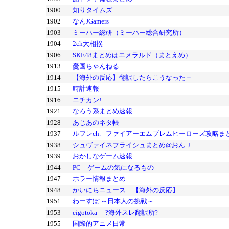
1900
知りタイムズ
1902
なんJGamers
1903
ミーハー総研（ミーハー総合研究所）
1904
2ch大相撲
1906
SKE48まとめはエメラルド（まとえめ）
1913
憂国ちゃんねる
1914
【海外の反応】翻訳したらこうなった＋
1915
時計速報
1916
ニチカン!
1921
なろう系まとめ速報
1928
あじあのネタ帳
1937
ルフレch. - ファイアーエムブレムヒーローズ攻略ま
1938
シュヴァイネフライシュまとめ@おんＪ
1939
おかしなゲーム速報
1944
PC ゲームの気になるもの
1947
ホラー情報まとめ
1948
かいにちニュース 【海外の反応】
1951
わーすぽ ～日本人の挑戦～
1953
eigotoka ?海外スレ翻訳所?
1955
国際的アニメ日常