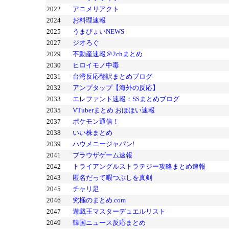
2022
アニメリアクト
2024
お料理速報
2025
うまぴょいNEWS
2027
ジオろぐ
2029
不動産速報＠2chまとめ
2030
ヒロイモノ中毒
2031
台湾反応翻訳まとめブログ
2032
アンプタップ【海外の反応】
2033
エレファント速報：SSまとめブログ
2035
VTuberまとめ おほほい速報
2037
ポケモン通信！
2038
いい株まとめ
2039
ハウメニージャパン!
2041
ブラウザゲーム速報
2042
トライアングルストラテジー攻略まとめ速報
2043
匿名だって暇つぶしを真剣
2045
チャリ足
2046
究極のまとめ.com
2047
遊戯王マスターデュエルリスト
2049
韓国ニュース反応まとめ