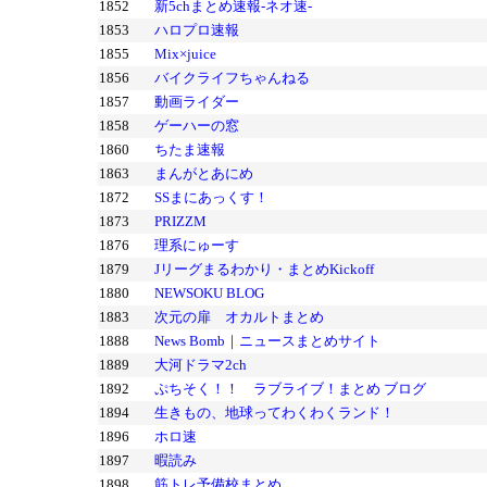
1852
新5chまとめ速報-ネオ速-
1853
ハロプロ速報
1855
Mix×juice
1856
バイクライフちゃんねる
1857
動画ライダー
1858
ゲーハーの窓
1860
ちたま速報
1863
まんがとあにめ
1872
SSまにあっくす！
1873
PRIZZM
1876
理系にゅーす
1879
Jリーグまるわかり・まとめKickoff
1880
NEWSOKU BLOG
1883
次元の扉 オカルトまとめ
1888
News Bomb｜ニュースまとめサイト
1889
大河ドラマ2ch
1892
ぷちそく！！ ラブライブ！まとめ ブログ
1894
生きもの、地球ってわくわくランド！
1896
ホロ速
1897
暇読み
1898
筋トレ予備校まとめ