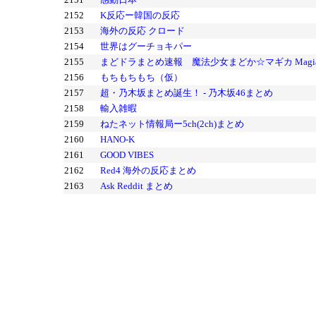
2152
K反応ー韓国の反応
2153
海外の反応 クロード
2154
世界はグーチョキパー
2155
まどドラまとめ速報 魔法少女まどか☆マギカ Magia E
2156
もちもちもち（仮）
2157
超・乃木坂まとめ誕生！ - 乃木坂46まとめ
2158
輸入雑暇
2159
ねたネット情報局ー5ch(2ch)まとめ
2160
HANO-K
2161
GOOD VIBES
2162
Red4 海外の反応まとめ
2163
Ask Reddit まとめ