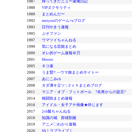
1987
帰ってきたニュー速俺日記
1988
VIPヌクモリティ
1989
まとめんだー
1992
mutyunのゲーム+αブログ
1993
日刊やきう速報
1995
ぷそファン
1997
ウマツイちゃんねる
1999
気になる芸能まとめ
2000
オレ的ゲーム速報＠刃
2001
Hiroiro
2005
ネコ速
2006
うま賢!! ―ウマ娘まとめサイトー
2007
あにこみch
2008
タダ沸キ立ツ | ２ｃｈまとめブログ
2011
マニア・オブ・フットボール ?名将からの提言?
2014
格闘技まとめ速報
2016
アイドル・女子アナ画像★吟じます
2017
2ch飯ちゃんねる
2018
知識の城 群雄割拠
2019
アニメ〇わかり速報
2020
SS！ラブライブ！