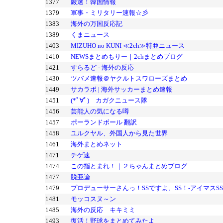
1377
厳選！韓国情報
1379
軍事・ミリタリー速報☆彡
1383
海外の万国反応記
1389
くまニュース
1403
MIZUHO no KUNI ≪2ch≫特亜ニュース
1410
NEWSまとめもりー｜2chまとめブログ
1421
すらるど - 海外の反応
1430
ツバメ速報＠ヤクルトスワローズまとめ
1449
サカラボ | 海外サッカーまとめ速報
1451
(*ﾟ∀ﾟ)ゞカガクニュース隊
1456
芸能人の気になる噂
1457
ポーランドボール 翻訳
1458
ユルクヤル、外国人から見た世界
1461
海外まとめネット
1471
チゲ速
1474
この指とまれ！｜２ちゃんまとめブログ
1477
脱亜論
1479
プロデューサーさんっ！SSですよ、SS！-アイマスS
1481
モッコスヌ～ン
1485
海外の反応 キキミミ
1493
復活！野球をまとめてみたよ