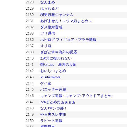
2128
なんまめ
2129
はろわるど
2130
弱男速報ジャンナム
2131
あげません！～ウマ娘まとめ～
2132
ダメ絶対音感
2133
ガリ通信
2136
ホビログ フィギュア・プラモ情報
2137
オリ速
2138
ざぱとす＠海外の反応
2140
2次元に捉われない
2141
翻訳tube 海外の反応
2142
おいしいまとめ
2143
VTuberNews
2144
ゲハ速
2145
バズッター速報
2146
キャンプ速報 ~キャンプ･アウトドアまとめ~
2147
2chまとめたぁぁぁぁ
2148
なんJマンガ部！
2149
やる夫スレ本棚
2150
ラビット速報
2151
感動日本