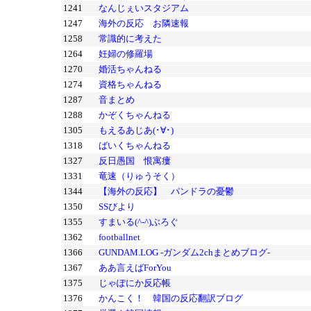
1241
なんじぇいスタジアム
1247
海外の反応 お隣速報
1258
常識的に考えた
1264
妊婦の修羅場
1270
婚活ちゃんねる
1274
資格ちゃんねる
1287
音まとめ
1288
かぞくちゃんねる
1305
もえるあじあ(･∀･)
1318
ばいくちゃんねる
1327
反日愚国 恨寓瘻
1331
竜速（りゅうそく）
1344
【海外の反応】 パンドラの憂鬱
1350
SSびより
1355
すまいる(^-^)ぶろぐ
1362
footballnet
1366
GUNDAM.LOG -ガンダム2chまとめブログ-
1367
ああ言えばForYou
1375
じゃぽにか反応帳
1376
かんこく！ 韓国の反応翻訳ブログ