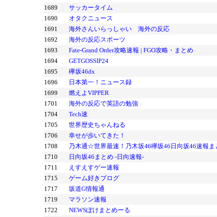
1689
サッカータイム
1690
オタクニュース
1691
海外さんいらっしゃい 海外の反応
1692
海外の反応スポーツ
1693
Fate-Grand Order攻略速報 | FGO攻略・まとめ
1694
GETGOSSIP24
1695
欅坂46dx
1696
日本第一！ニュース録
1699
燃えよVIPPER
1701
海外の反応で英語の勉強
1704
Tech速
1705
世界歴史ちゃんねる
1706
幸せが歩いてきた！
1708
乃木通☆世界最速！乃木坂46欅坂46日向坂46速報ま
1710
日向坂46まとめ -日向速報-
1711
えすえすゲー速報
1715
ゲーム好きブログ
1717
坂道G情報通
1719
マラソン速報
1722
NEWSぽけまとめーる