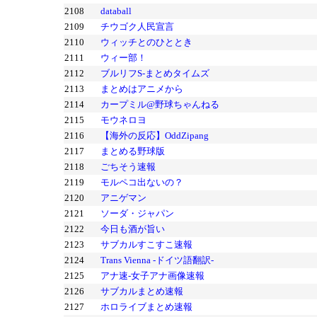
2108
databall
2109
チウゴク人民宣言
2110
ウィッチとのひととき
2111
ウィー部！
2112
ブルリフS-まとめタイムズ
2113
まとめはアニメから
2114
カープミル@野球ちゃんねる
2115
モウネロヨ
2116
【海外の反応】OddZipang
2117
まとめる野球版
2118
ごちそう速報
2119
モルペコ出ないの？
2120
アニゲマン
2121
ソーダ・ジャパン
2122
今日も酒が旨い
2123
サブカルすこすこ速報
2124
Trans Vienna -ドイツ語翻訳-
2125
アナ速‐女子アナ画像速報
2126
サブカルまとめ速報
2127
ホロライブまとめ速報