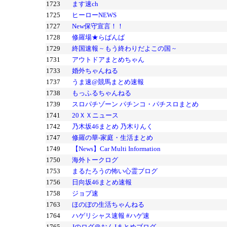
1723
ます速ch
1725
ヒーローNEWS
1727
New保守宣言！！
1728
修羅場★らばんば
1729
終国速報 ~ もう終わりだよこの国 ~
1731
アウトドアまとめちゃん
1733
婚外ちゃんねる
1737
うま速@競馬まとめ速報
1738
もっふるちゃんねる
1739
スロパチゾーン パチンコ・パチスロまとめ
1741
20ＸＸニュース
1742
乃木坂46まとめ 乃木りんく
1747
修羅の華-家庭・生活まとめ
1749
【News】Car Multi Information
1750
海外トークログ
1753
まるたろうの怖い心霊ブログ
1756
日向坂46まとめ速報
1758
ジョブ速
1763
ほのぼの生活ちゃんねる
1764
ハゲリシャス速報 #ハゲ速
1765
Jのログ＠おんJまとめブログ