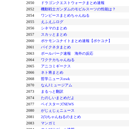
2050
ドラゴンクエストウォークまとめ速報
2052
機動戦士ガンダムのモビルスーツの性能は？
2054
ワンピースまとめちゃんねる
2055
えふえふログ
2056
シネマのまとめ
2057
スカッとまとめ
2060
ポケモンユナイトまとめ速報【ポケユナ】
2061
バイクネタまとめ
2063
ボールパーク速報 海外の反応
2064
ワクテカちゃんねる
2065
アニコミギークス
2066
ネト将まとめ
2068
哲学ニュースnwk
2070
なんJミュージアム
2073
まるっと翻訳
2074
たのしいまとめだよ
2077
ベイスターズNEWS
2080
がじぇじぇニュース
2081
2(5)ちゃんねるのまとめ
2083
マンガミ