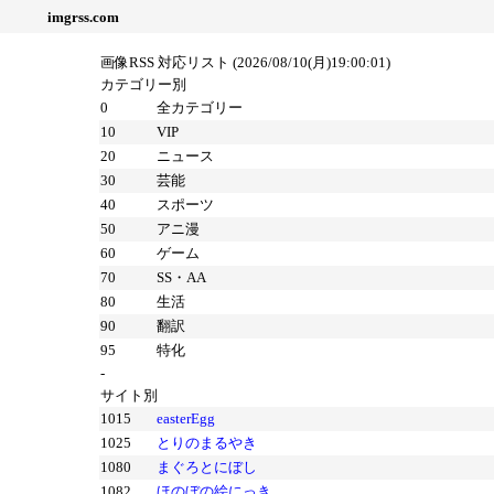
imgrss.com
画像RSS 対応リスト (2026/08/10(月)19:00:01)
カテゴリー別
0
全カテゴリー
10
VIP
20
ニュース
30
芸能
40
スポーツ
50
アニ漫
60
ゲーム
70
SS・AA
80
生活
90
翻訳
95
特化
-
サイト別
1015
easterEgg
1025
とりのまるやき
1080
まぐろとにぼし
1082
ほのぼの絵にっき