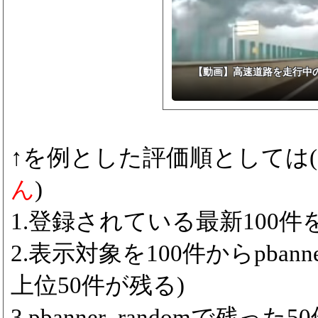
【動画】高速道路を走行中の
↑を例とした評価順としては(
ん
)
1.登録されている最新100件をp
2.表示対象を100件からpbanne
上位50件が残る)
3.pbanner_randomで残っ