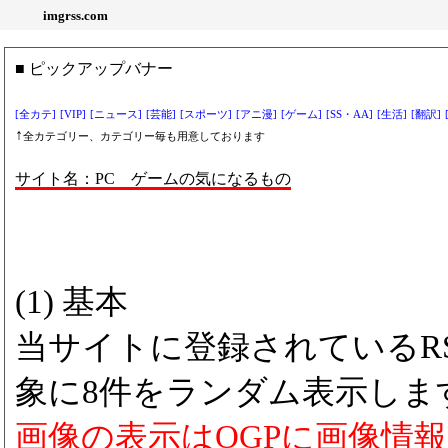
imgrss.com
■ ピックアップバナー
[全カテ]
[VIP]
[ニュース]
[芸能]
[スポーツ]
[アニ漫]
[ゲーム]
[SS・AA]
[生活]
[翻訳]
↑
全カテゴリー、カテゴリー毎も用意しております
サイト名：PC ゲームの気になるもの
(1) 基本
当サイトに登録されているRS
象に8件をランダム表示しま
画像の表示はOGPに画像情