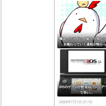
極まった2Dドット絵から拙い3
き換わっていく過程が怖か
3DSのゲームが軒並みプレミア
て辛い...