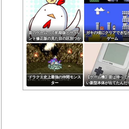
昔のゲームって初期版とサイレ
ガキの頃にクリアできな
ント修正版の見た目の区別つか
ゲーム
ないの怖くない？
ドラクエ史上最強の仲間モンス
【ゲーム機】昔は待って
ター
い新型本体が出てたんだ
っても信じて貰えそうも
時世になったな