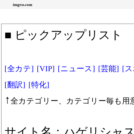
imgrss.com
■ ピックアップリスト
[全カテ]
[VIP]
[ニュース]
[芸能]
[
[翻訳]
[特化]
↑
全カテゴリー、カテゴリー毎も用
サイト名：ハゲリシャス