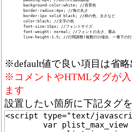
	background-color:white; //背景色

	border-radius:4px; //角の丸さ

	border:1px solid black; //枠の色、太さなど

	color:black; //文字の色

	font-size:15px; //フォントサイズ

	font-weight: normal; //フォントの太さ、重み

※default値で良い項目は省
※コメントやHTMLタグが
ます
設置したい箇所に下記タグ