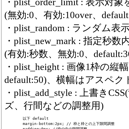
・plist_order_limit 
(無効:0、有効:10over、default:
・plist_random : ランダム表示
・plist_new_mark :
(有効:秒数、無効:0、default:36
・plist_height : 画像1枠の
default:50)、横幅はアスペ
・plist_add_style : 
ズ、行間などの調整用)
	以下 default

	margin-bottom:2px; // 枠と枠との上下隙間調整

	padding:0px; //枠の中の隙間調整
