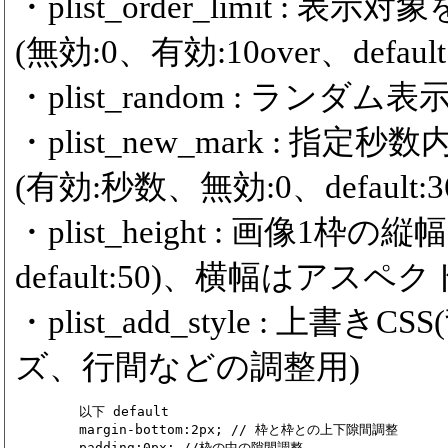
・plist_order_limit 
(無効:0、有効:10over、default:
・plist_random : ランダム表示
・plist_new_mark :
(有効:秒数、無効:0、default:36
・plist_height : 画像1枠の
default:50)、横幅はアスペ
・plist_add_style : 
ズ、行間などの調整用)
	以下 default

	margin-bottom:2px; // 枠と枠との上下隙間調整

	padding:0px; //枠の中の隙間調整
