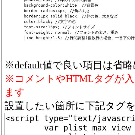
	background-color:white; //背景色

	border-radius:4px; //角の丸さ

	border:1px solid black; //枠の色、太さなど

	color:black; //文字の色

	font-size:15px; //フォントサイズ

	font-weight: normal; //フォントの太さ、重み

※default値で良い項目は省
※コメントやHTMLタグが
ます
設置したい箇所に下記タグ