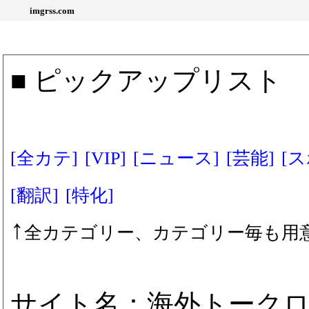
imgrss.com
■ ピックアップリスト
[全カテ]
[VIP]
[ニュース]
[芸能]
[
[翻訳]
[特化]
↑
全カテゴリー、カテゴリー毎も用
サイト名：海外トーク