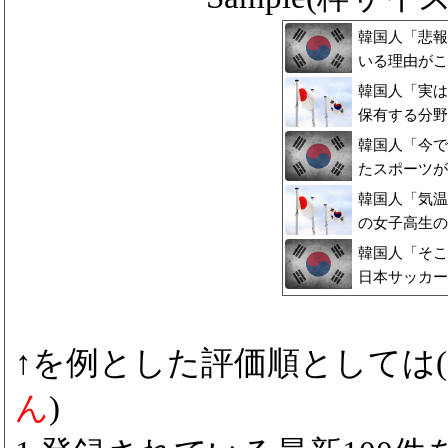
韓国人「悲報
いる理由がこ
ンスが…（ﾌﾞ
韓国人「実は
保有する分野
ない…（ﾌﾞﾙ
韓国人「今で
たスポーツが
け…（ﾌﾞﾙﾌ
韓国人「気温
の女子高生の
ﾙﾌﾞﾙ」＝韓
韓国人「そこ
日本サッカー
ファンが落胆
↑を例とした評価順としては(
ん
)