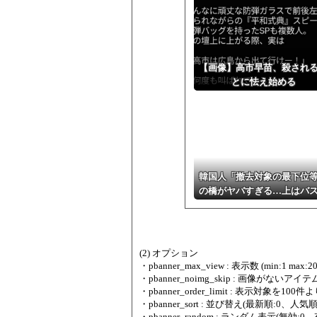
【画像】高市早苗、殺され
とに怯え始める
韓国人「撤去対象の最下位
の橋がヤバすぎる…上はバ
下は散歩道」→「地方自治
何をしてるんだ」
(2) オプション
・pbanner_max_view : 表示数 (min:1 max:20
・pbanner_noimg_skip : 画像がないアイ
・pbanner_order_limit : 表示対象を10
・pbanner_sort : 並び替え(最新順:0、人気順(
・pbanner_random : ランダム表示(無効:0、有効