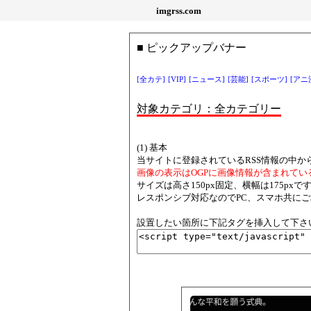
imgrss.com
■ ピックアップバナー
[全カテ]
[VIP]
[ニュース]
[芸能]
[スポーツ]
[アニ
対象カテゴリ：全カテゴリー
(1) 基本
当サイトに登録されているRSS情報の中か
画像の表示はOGPに画像情報が含まれてい
サイズは高さ150px固定、横幅は175p
レスポンシブ対応なのでPC、スマホ共に
設置したい箇所に下記タグを挿入して下さ