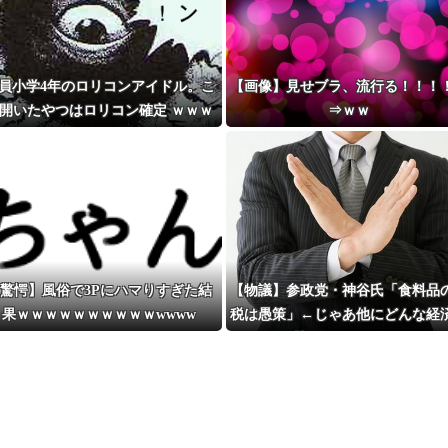
員小学4年のロリコンアイドル。こ
【画像】見せブラ、流行る！！！
開いたやつはロリコン確定 ｗｗｗ
⇒ｗｗ
ｗ
驚愕】風俗で3Pにハマりすぎた結
【物議】参政党・神谷氏「食料品
果ｗｗｗｗｗｗｗｗｗｗwwww
税は愚策」←じゃあ他にどんな経
策があるんだよ？