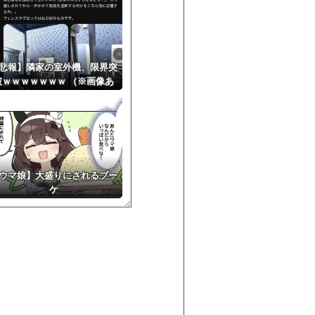
悲報】隣家の室外機、限界突
破ｗｗｗｗｗｗｗ （※画像あ
り）
ウマ娘】大盛りにされるブー
ケ