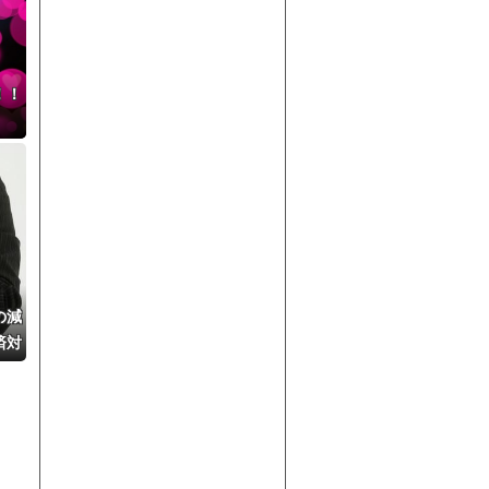
！！
の減
済対