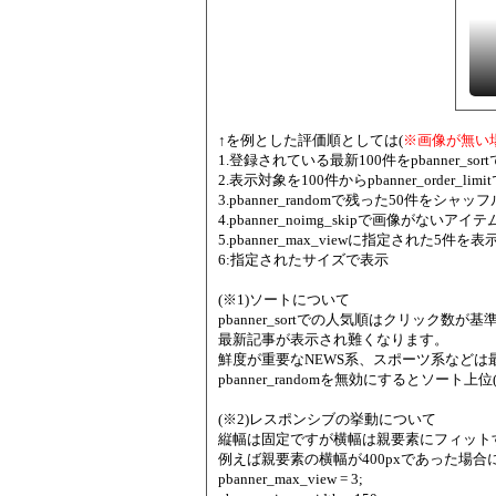
↑を例とした評価順としては(
※画像が無い
1.登録されている最新100件をpbanner_s
2.表示対象を100件からpbanner_order_l
3.pbanner_randomで残った50件をシャッフ
4.pbanner_noimg_skipで画像がないアイ
5.pbanner_max_viewに指定された5件を表
6:指定されたサイズで表示
(※1)ソートについて
pbanner_sortでの人気順はクリック数が基準で
最新記事が表示され難くなります。
鮮度が重要なNEWS系、スポーツ系などは
pbanner_randomを無効にするとソー
(※2)レスポンシブの挙動について
縦幅は固定ですが横幅は親要素にフィット
例えば親要素の横幅が400pxであった場合
pbanner_max_view = 3;