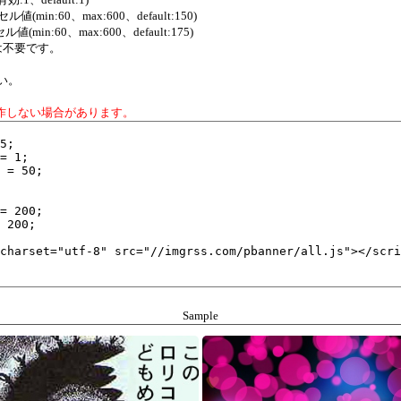
値(min:60、max:600、default:150)
値(min:60、max:600、default:175)
は不要です。
い。
作しない場合があります。
Sample