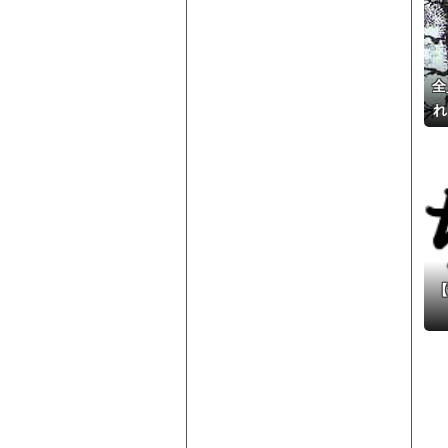
全
れ
【