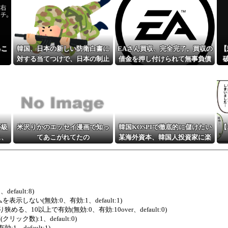
るこ
韓国、日本の新しい防衛白書に
EAさん買収、完全完了。買収の
【
対する当てつけで、日本の制止
借金を押し付けられて無事負債
も聞かず日本の領土で軍事訓練
3兆2000億円に
を強行
等級
米沢りかのエッセイ漫画で知っ
韓国KOSPIで徹底的に儲けたい
【
ス、
てあこがれてたの
某海外資本、韓国人投資家に楽
体は
観的すぎる未来予測を提示し
て……
、default:8)
テムを表示しない(無効:0、有効:1、default:1)
0件より狭める、10以上で有効(無効:0、有効:10over、default:0)
クリック数):1、default:0)
:1、default:1)