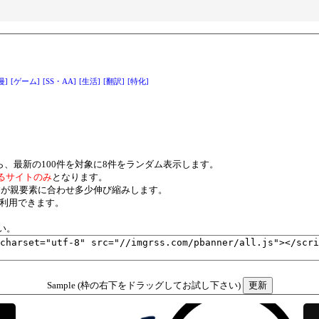
漫]
[ゲーム]
[SS・AA]
[生活]
[翻訳]
[特化]
ら、最新の100件を対象に8件をランダム表示します。
るサイトのみ
となります。
xですが親要素に合わせ多少伸び縮みします。
ご利用できます。
い。
Sample (枠の右下をドラッグしてお試し下さい)