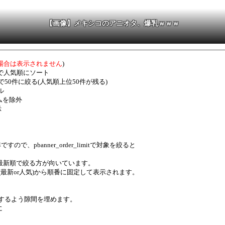
【画像】メキシコのアニオタ、爆乳ｗｗｗ
場合は表示されません
)
ortで人気順にソート
imitで50件に絞る(人気順上位50件が残る)
ル
テムを除外
示
すので、pbanner_order_limitで対象を絞ると
最新順で絞る方が向いています。
ト上位(最新or人気)から順番に固定して表示されます。
するよう隙間を埋めます。
に