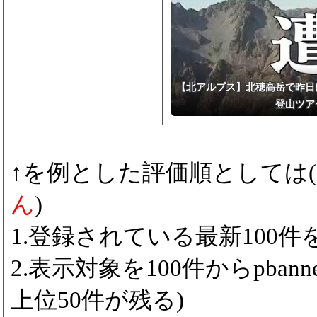
【北アルプス】北穂高岳で昨日
登山ツア
↑を例とした評価順としては(
ん
)
1.登録されている最新100件をp
2.表示対象を100件からpbanne
上位50件が残る)