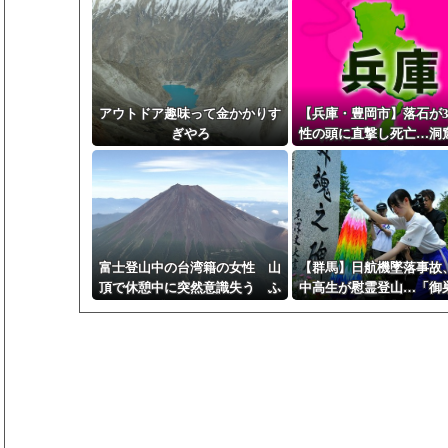
アウトドア趣味って金かかりす
【兵庫・豊岡市】落石が3
ぎやろ
性の頭に直撃し死亡…洞
でスマホ撮影中 家族5
水浴中
富士登山中の台湾籍の女性 山
【群馬】日航機墜落事故
頂で休憩中に突然意識失う ふ
中高生が慰霊登山…「御
もとへブルドーザーで搬送
尾根」で千羽鶴奉