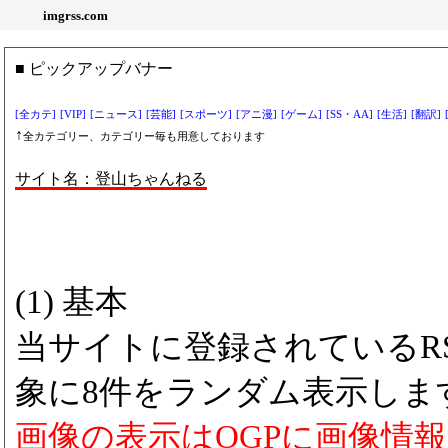
imgrss.com
■ ピックアップバナー
[全カテ]
[VIP]
[ニュース]
[芸能]
[スポーツ]
[アニ漫]
[ゲーム]
[SS・AA]
[生活]
[翻訳]
↑
全カテゴリー、カテゴリー毎も用意しております
サイト名：登山ちゃんねる
(1) 基本
当サイトに登録されているRS
象に8件をランダム表示しま
画像の表示はOGPに画像情