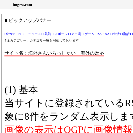
imgrss.com
■ ピックアップバナー
[全カテ]
[VIP]
[ニュース]
[芸能]
[スポーツ]
[アニ漫]
[ゲーム]
[SS・AA]
[生活]
[翻訳]
↑
全カテゴリー、カテゴリー毎も用意しております
サイト名：海外さんいらっしゃい 海外の反応
(1) 基本
当サイトに登録されているRS
象に8件をランダム表示しま
画像の表示はOGPに画像情