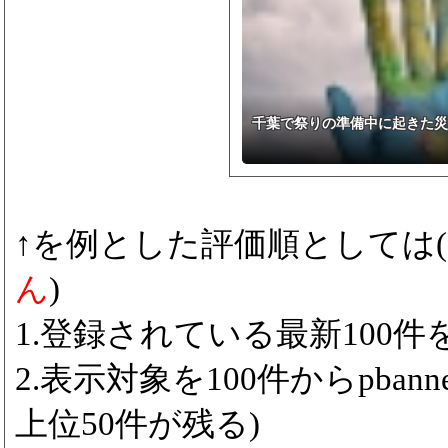
千葉で祭りの準備中に起きた災
↑を例とした評価順としては(
ん
)
1.登録されている最新100件をp
2.表示対象を100件からpbanne
上位50件が残る)