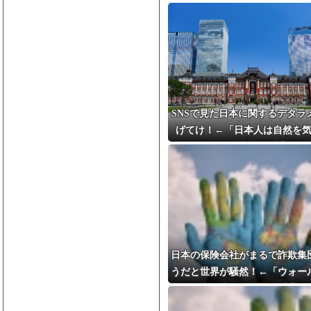
SNSで見た日本に関するデタラ
げてけ！←「日本人は自然を
る」（海外の反応）
日本の保険会社がまるで詐欺集
うだと世界が騒然！←「ウォー
真っ青」（海外の反応）