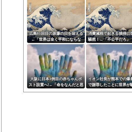
広島81回目の原爆の日を迎える
消費減税で起きる損得に
←「世界は全く平和にならな
騒然！←「不公平だろ」
い」（海外の反応）
の反応）
大阪に日本3例目の赤ちゃんポ
イオン社長が熊本での爆
スト設置へ!←「命をなんだと思
で謝罪したことに世界が
っているんだ」(海外の反応)
←「日本の経営者は誠実
外の反応）