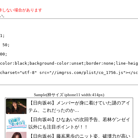
作しない場合があります
い。
Sample(枠サイズ iphone11 width:414px)
【日向坂46】メンバーが身に着けていた謎のアイ
テム、これだったのか…
【日向坂46】ひなあいの次回予告、若林ゲンゼイ
以外にも注目ポイントが！！
【日向坂46】藤嶌果歩のニット姿、破壊力が高い