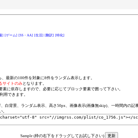
漫]
[ゲーム]
[SS・AA]
[生活]
[翻訳]
[特化]
ら、最新の100件を対象に8件をランダム表示します。
るサイトのみ
となります。
要素に依存しますので、必要に応じてブロック要素で囲って下さい。
ご利用できます。
白背景、ランダム表示、高さ50px、画像表示(画像無skip)、一時間内の記
い。
Sample (枠の右下をドラッグしてお試し下さい)