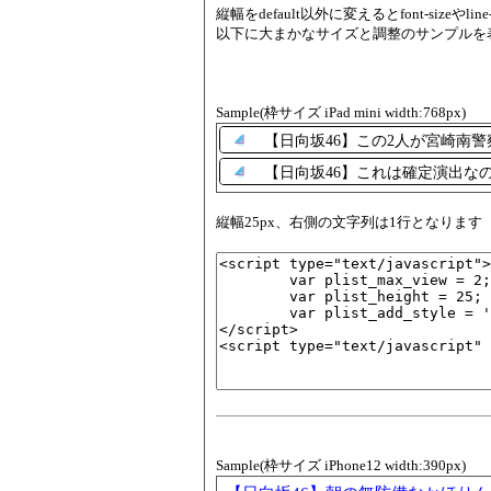
縦幅をdefault以外に変えるとfont-siz
以下に大まかなサイズと調整のサンプルを
Sample(枠サイズ iPad mini width:768px)
【日向坂46】この2人が宮崎南
【日向坂46】これは確定演出な
縦幅25px、右側の文字列は1行となります
Sample(枠サイズ iPhone12 width:390px)