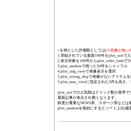
↑を例とした評価順としては(
※画像が無い
1.登録されている最新100件をplist_sor
2.表示対象を100件からplist_order_lim
3.plist_randomで残った50件をシャッフル
4.plist_img_viewで画像表示を選択
5.plist_noimg_skipで画像がないアイテム
5.plist_max_viewに指定された5件
plist_sortでの人気順はクリック数が基準ですの
最新記事が表示され難くなります。
鮮度が重要なNEWS系、スポーツ系などは
plist_randomを無効にするとソート上