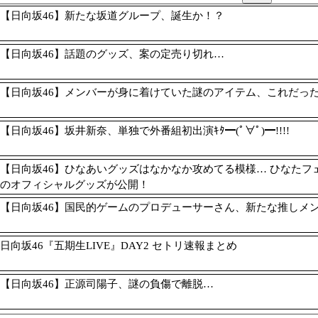
【日向坂46】新たな坂道グループ、誕生か！？
【日向坂46】話題のグッズ、案の定売り切れ…
【日向坂46】メンバーが身に着けていた謎のアイテム、これだっ
【日向坂46】坂井新奈、単独で外番組初出演ｷﾀ━(ﾟ∀ﾟ)━!!!!
【日向坂46】ひなあいグッズはなかなか攻めてる模様… ひなたフェス
のオフィシャルグッズが公開！
【日向坂46】国民的ゲームのプロデューサーさん、新たな推しメ
日向坂46『五期生LIVE』DAY2 セトリ速報まとめ
【日向坂46】正源司陽子、謎の負傷で離脱…