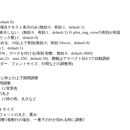
fault:8)
の場合テキスト表示のみ (無効:0、有効:1、default:1)
表示しない、(無効:0、有効:1、default:1) ※ plist_img_viewの有効が前提
ック数):1、default:0)
より狭める、10以上で有効(無効:0、有効:10over、default:0)
、default:1)
NEW」マークを付ける(有効:秒数、無効:0、default:3600)
min:25、max:250、default:50)、横幅はアスペクト比4:3で自動調節
背景色、ボーダー、フォントサイズ、行間などの調整用)