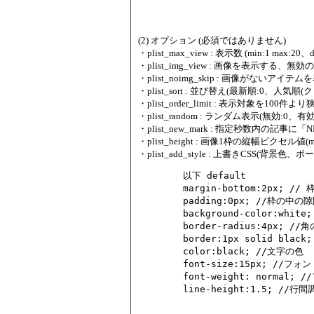
(2) オプション (必須ではありません)
・plist_max_view : 表示数 (min:1 max:20、de
・plist_img_view : 画像を表示する、無効
・plist_noimg_skip : 画像がないアイテムを
・plist_sort : 並び替え(最新順:0、人気順(クリ
・plist_order_limit : 表示対象を100件
・plist_random : ランダム表示(無効:0、有効:1
・plist_new_mark : 指定秒数内の記事に「
・plist_height : 画像1枠の縦幅ピクセル値(
・plist_add_style : 上書きCSS(
	以下 default

	margin-bottom:2px; // 枠と枠との上下隙間調整

	padding:0px; //枠の中の隙間調整

	background-color:white; //背景色

	border-radius:4px; //角の丸さ

	border:1px solid black; //枠の色、太さなど

	color:black; //文字の色

	font-size:15px; //フォントサイズ

	font-weight: normal; //フォントの太さ、重み
