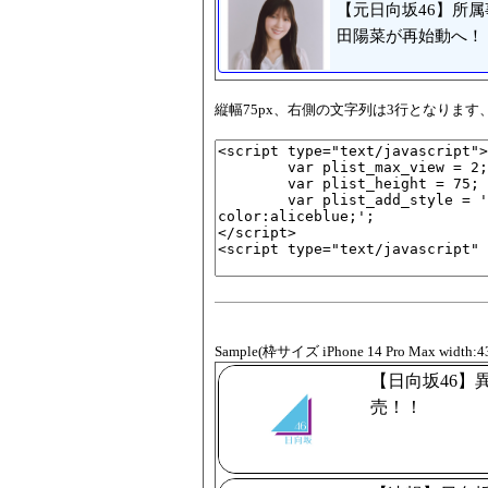
【元日向坂46】所
田陽菜が再始動へ！
縦幅75px、右側の文字列は3行となりま
Sample(枠サイズ iPhone 14 Pro Max width:4
【日向坂46】
売！！