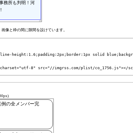
属事務所も判明！河
！
す、画像と枠の間に隙間を設けています。
30px)
異例の全メンバー完