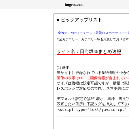
imgrss.com
■ ピックアップリスト
[全カテ]
[VIP]
[ニュース]
[芸能]
[スポーツ]
[アニ
↑
全カテゴリー、カテゴリー毎も用意しております
サイト名：日向坂46まとめ速報
(1) 基本
当サイトに登録されているRSS情報の中か
画像の表示はOGPに画像情報が含まれてい
サイズは縦幅は設定可能ですが、横幅は親
レスポンシブ対応なのでPC、スマホ共に
デフォルト設定では8件表示、黒枠、黒文字、
設置したい箇所に下記タグを挿入して下さ