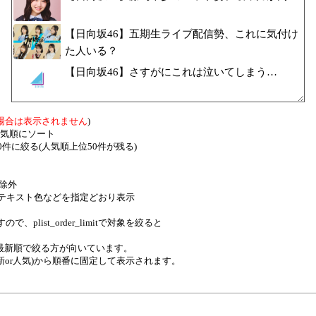
【日向坂46】五期生ライブ配信勢、これに気付け
た人いる？
【日向坂46】さすがにこれは泣いてしまう…
場合は表示されません
)
tで人気順にソート
itで50件に絞る(人気順上位50件が残る)
を除外
を高さ、テキスト色などを指定どおり表示
で、plist_order_limitで対象を絞ると
最新順で絞る方が向いています。
位(最新or人気)から順番に固定して表示されます。