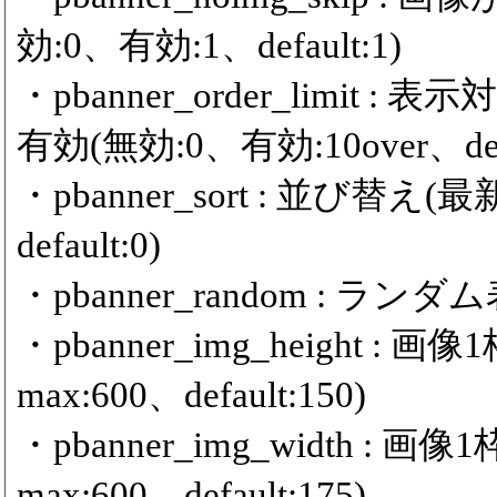
効:0、有効:1、default:1)
・pbanner_order_limit
有効(無効:0、有効:10over、defa
・pbanner_sort : 並び替
default:0)
・pbanner_random : ランダム
・pbanner_img_height :
max:600、default:150)
・pbanner_img_width :
max:600、default:175)