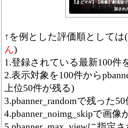
【まどマギ】【画像】劇場版で
加され
↑を例とした評価順としては(
ん
)
1.登録されている最新100件をp
2.表示対象を100件からpbanne
上位50件が残る)
3.pbanner_randomで残っ
4.pbanner_noimg_ski
5.pbanner_max_viewに