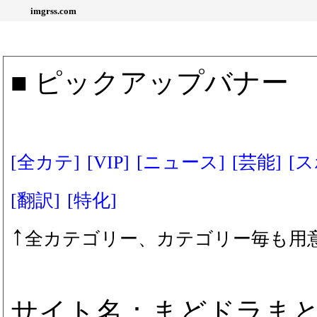
imgrss.com
■ ピックアップバナー
[全カテ]
[VIP]
[ニュース]
[芸能]
[
[翻訳]
[特化]
↑
全カテゴリー、カテゴリー毎も用
サイト名：まどドラま