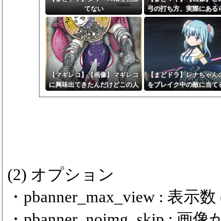
てない
弓の打ち方、実際にある
て胸熱
【マギレコ】【画像】マギレコ
【まどドラ】レナちゃん
に興味出てきたんだけどこの人
をブレイク中の敵に当て
どういう人なの
復を遅らせることができ
よぉ…
(2) オプション
・pbanner_max_view : 表示数 (m
・pbanner_noimg_ski