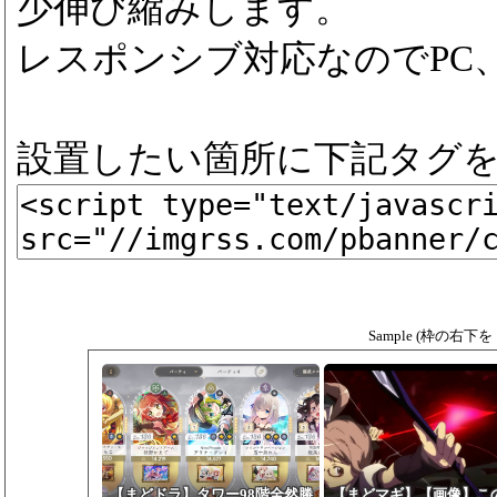
少伸び縮みします。
レスポンシブ対応なのでPC
設置したい箇所に下記タグ
Sample (枠の右
【まどドラ】タワー98階全然勝
【まどマギ】【画像】こ