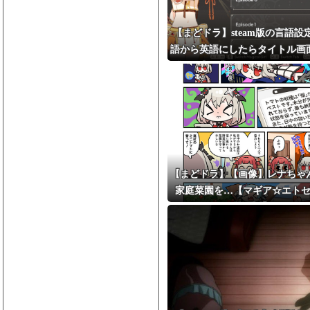
【まどドラ】steam版の言語設
語から英語にしたらタイトル画
ゲーム内に入ることができなく
ゃった
【まどドラ】【画像】レナちゃ
家庭菜園を…【マギア☆エト
第98話】