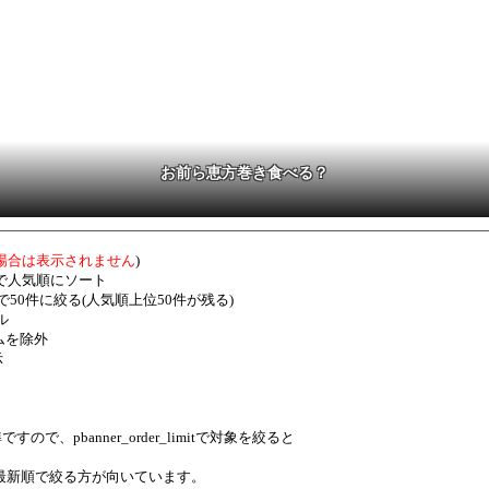
同じ結果に
お前ら恵方巻き食べる？
場合は表示されません
)
ortで人気順にソート
imitで50件に絞る(人気順上位50件が残る)
ル
テムを除外
示
すので、pbanner_order_limitで対象を絞ると
最新順で絞る方が向いています。