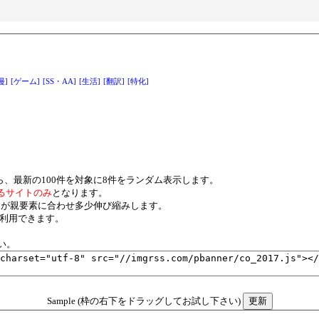
漫]
[ゲーム]
[SS・AA]
[生活]
[翻訳]
[特化]
ら、最新の100件を対象に8件をランダム表示します。
るサイトのみ
となります。
xですが親要素に合わせ多少伸び縮みします。
ご利用できます。
い。
Sample (枠の右下をドラッグしてお試し下さい)