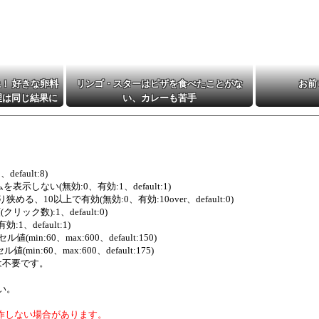
！ 好きな卵料
リンゴ・スターはピザを食べたことがな
お前
理は同じ結果に
い、カレーも苦手
、default:8)
テムを表示しない(無効:0、有効:1、default:1)
0件より狭める、10以上で有効(無効:0、有効:10over、default:0)
クリック数):1、default:0)
:1、default:1)
値(min:60、max:600、default:150)
値(min:60、max:600、default:175)
は不要です。
い。
作しない場合があります。