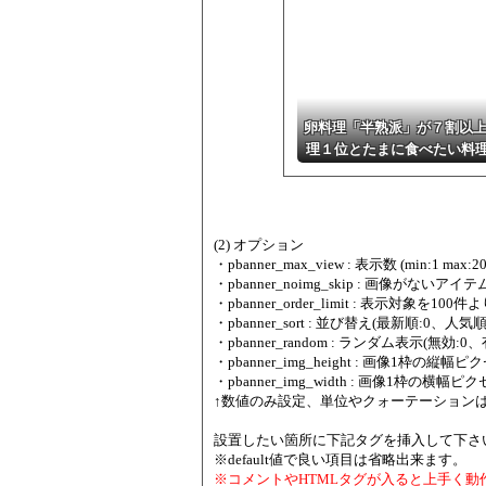
卵料理「半熟派」が７割以上
理１位とたまに食べたい料
(2) オプション
・pbanner_max_view : 表示数 (min:1 max:20
・pbanner_noimg_skip : 画像がないアイ
・pbanner_order_limit : 表示対象を10
・pbanner_sort : 並び替え(最新順:0、人気順(
・pbanner_random : ランダム表示(無効:0、有効
・pbanner_img_height : 画像1枠の縦幅ピクセル
・pbanner_img_width : 画像1枠の横幅ピクセル
↑数値のみ設定、単位やクォーテーション
設置したい箇所に下記タグを挿入して下さ
※default値で良い項目は省略出来ます。
※コメントやHTMLタグが入ると上手く動