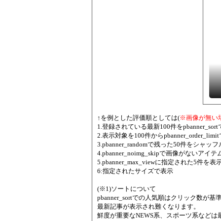
↑を例とした評価順としては(
※画像が無い
1.登録されている最新100件をpbanner_s
2.表示対象を100件からpbanner_order_l
3.pbanner_randomで残った50件をシャッフ
4.pbanner_noimg_skipで画像がないアイ
5.pbanner_max_viewに指定された5件を表
6:指定されたサイズで表示
(※1)ソートについて
pbanner_sortでの人気順はクリック数が基準で
最新記事が表示され難くなります。
鮮度が重要なNEWS系、スポーツ系などは