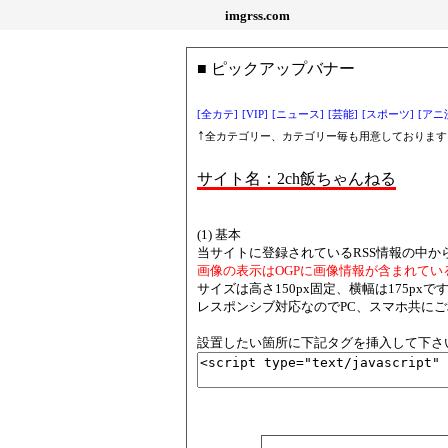
imgrss.com
■ ピックアップバナー
[全カテ]
[VIP]
[ニュース]
[芸能]
[スポーツ]
[アニ
↑
全カテゴリー、カテゴリー毎も用意しております
サイト名：2ch飯ちゃんねる
(1) 基本
当サイトに登録されているRSS情報の中か
画像の表示はOGPに画像情報が含まれてい
サイズは高さ150px固定、横幅は175p
レスポンシブ対応なのでPC、スマホ共に
設置したい箇所に下記タグを挿入して下さ