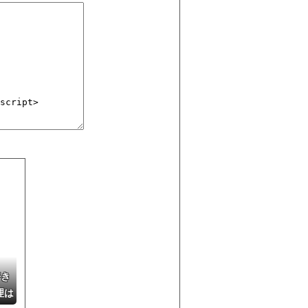
好き
理は