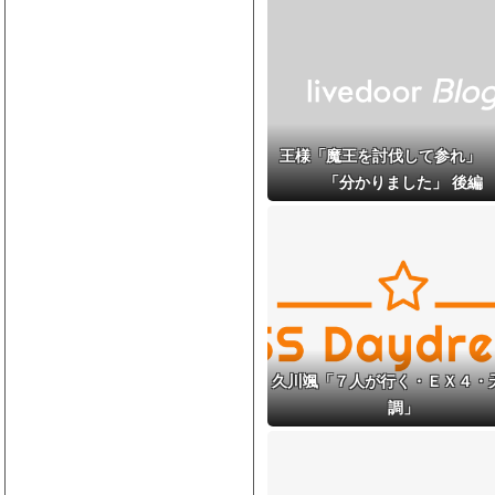
王様「魔王を討伐して参れ」
「分かりました」 後編
久川颯「７人が行く・ＥＸ４・
調」