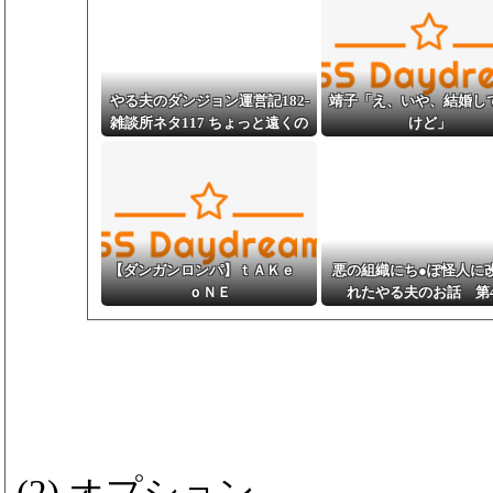
やる夫のダンジョン運営記182-
靖子「え、いや、結婚し
雑談所ネタ117 ちょっと遠くの
けど」
街の土地神+埋めネタ「白皇さ
んの主張その２」
【ダンガンロンパ】ｔＡＫｅ
悪の組織にち●ぽ怪人に
ｏＮＥ
れたやる夫のお話 第