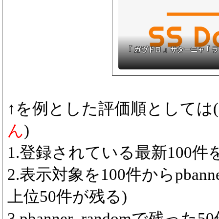
｢ ガヴドロ 」サターニャ ｢
↑を例とした評価順としては(
ん
)
1.登録されている最新100件をp
2.表示対象を100件からpbanne
上位50件が残る)
3.pbanner_randomで残っ