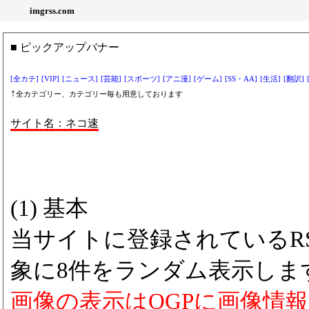
imgrss.com
■ ピックアップバナー
[全カテ]
[VIP]
[ニュース]
[芸能]
[スポーツ]
[アニ漫]
[ゲーム]
[SS・AA]
[生活]
[翻訳]
↑
全カテゴリー、カテゴリー毎も用意しております
サイト名：ネコ速
(1) 基本
当サイトに登録されているRS
象に8件をランダム表示しま
画像の表示はOGPに画像情