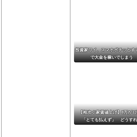
投資家ワイ、スマホポチッとす
で大金を稼いでしまう
【相次ぐ家賃値上げ】8万が12
「とても払えず」 どうす