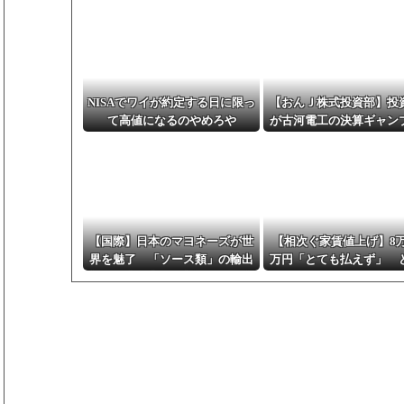
NISAでワイが約定する日に限っ
【おんＪ株式投資部】投
て高値になるのやめろや
が古河電工の決算ギャン
挑む！？
【国際】日本のマヨネーズが世
【相次ぐ家賃値上げ】8万
界を魅了 「ソース類」の輸出
万円「とても払えず」 
額が過去最高を更新 人気の裏
れば
には卵黄のコク アメリカで
は“日本風”が誕生