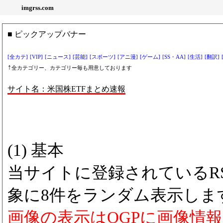
imgrss.com
■ ピックアップバナー
[全カテ]
[VIP]
[ニュース]
[芸能]
[スポーツ]
[アニ漫]
[ゲーム]
[SS・AA]
[生活]
[翻訳]
↑
全カテゴリー、カテゴリー毎も用意しております
サイト名：米国株ETFまとめ速報
(1) 基本
当サイトに登録されているRS
象に8件をランダム表示しま
画像の表示はOGPに画像情