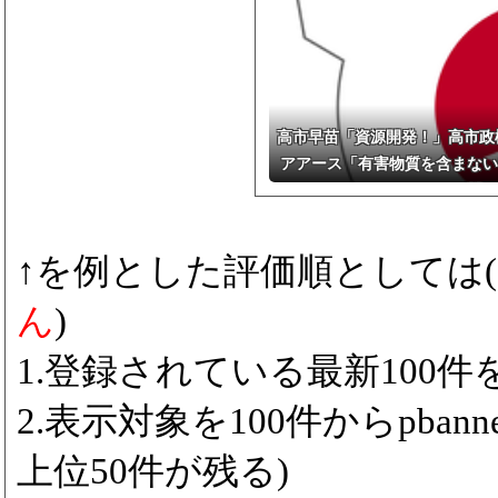
風12号「三峡直撃」→
高市早苗「資源開発！」高市政権
アアース「有害物質を含まない
開」
↑を例とした評価順としては(
ん
)
1.登録されている最新100件をp
2.表示対象を100件からpbanne
上位50件が残る)