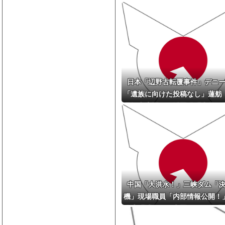
日本「辺野古転覆事件」デニ
「遺族に向けた投稿なし」蓮舫
県知事応援！」浜田聡「事故を
せない(自由党党首」日本自由
和学習を見直す署名」→
中国「大洪水！」三峡ダム「
機」現場職員「内部情報公開！
政府「消す！」中国メディア「
報を公開した職員失踪（音信不