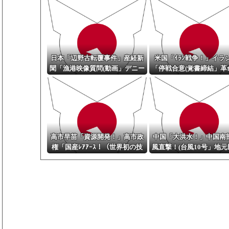
日本「辺野古転覆事件」産経新
米国「ｲﾗﾝ戦争！」イラ
聞「漁港映像質問(動画」デニー
「停戦合意(覚書締結」革
知事「外部に出るのはどうなん
隊「商船攻撃！(無人機
だ！(激怒」X民「激怒した映像
「停戦違反批判！」米軍
拡散」沖縄県議会「知事問責可
攻撃実行」イラン政府「ﾎﾙ
決(史上初」→
海峡封鎖！」→
高市早苗「資源開発！」高市政
中国「大洪水！」中国南
権「国産ﾚｱｱｰｽ！（世界初の技
風直撃！(台風10号」地
術確立」国産レアアース「有害
豪雨！」中国北部「清朝
物質を含まない中重希土類（重
避暑地浸水」地元民「水深
要」中国「いいね！（空母展
越える(動画」中国「救助
開」米国「阻止！」→
影！(放水」→