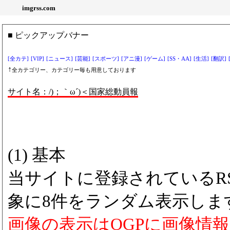
imgrss.com
■ ピックアップバナー
[全カテ]
[VIP]
[ニュース]
[芸能]
[スポーツ]
[アニ漫]
[ゲーム]
[SS・AA]
[生活]
[翻訳]
↑
全カテゴリー、カテゴリー毎も用意しております
サイト名：/)；｀ω´)＜国家総動員報
(1) 基本
当サイトに登録されているRS
象に8件をランダム表示しま
画像の表示はOGPに画像情