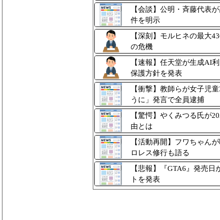
【会談】公明・斉藤代表が
件を明示
【深刻】モルヒネの最大4
の危機
【速報】任天堂が生成AI
保護方針を発表
【衝撃】教師らが女子児童
うに」発言で全員逮捕
【驚愕】やくみつる氏が2
由とは
【活動再開】フワちゃんが
ロレス修行も語る
【悲報】『GTA6』発売日が2
トを発表