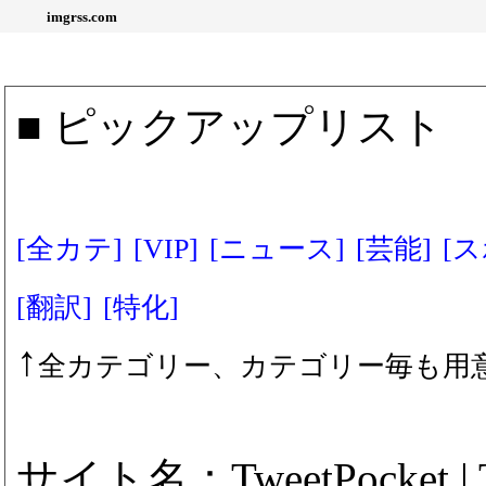
imgrss.com
■ ピックアップリスト
[全カテ]
[VIP]
[ニュース]
[芸能]
[
[翻訳]
[特化]
↑
全カテゴリー、カテゴリー毎も用
サイト名：TweetPocket | 