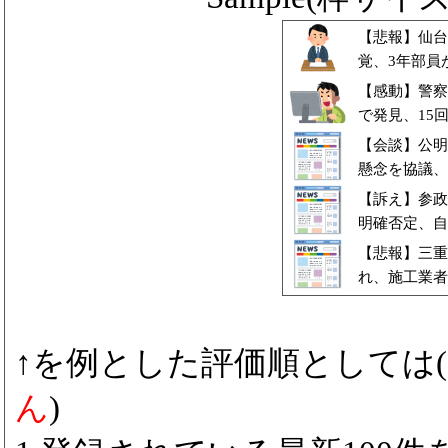
【悲報】仙台
覚、3年部員
【感動】警察
で発見、15
【会談】公明
懸念を協議、
【訴え】参政
明確否定、自
言及
【悲報】三重
れ、施工業者
↑を例とした評価順としては(
ん
)