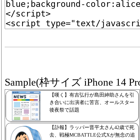
Sample(枠サイズ iPhone 14 Pro
【嘆く】有吉弘行が島田紳助さんを引
き合いに出演者に苦言、オールスター
後夜祭で話題
【訃報】ラッパー晋平太さん42歳で死
去、戦極MCBATTLE公式Xが無念の追