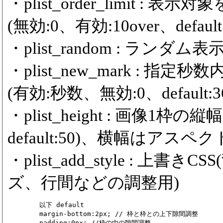
・plist_order_limit 
(無効:0、有効:10over、default:
・plist_random : ランダム表示
・plist_new_mark :
(有効:秒数、無効:0、default:36
・plist_height : 画像1枠の
default:50)、横幅はアスペ
・plist_add_style : 
ズ、行間などの調整用)
	以下 default

	margin-bottom:2px; // 枠と枠との上下隙間調整

	padding:0px; //枠の中の隙間調整
