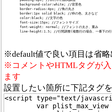
	background-color:white; //背景色

	border-radius:4px; //角の丸さ

	border:1px solid black; //枠の色、太さなど

	color:black; //文字の色

	font-size:15px; //フォントサイズ

	font-weight: normal; //フォントの太さ、重み

※default値で良い項目は省
※コメントやHTMLタグが
ます
設置したい箇所に下記タグ