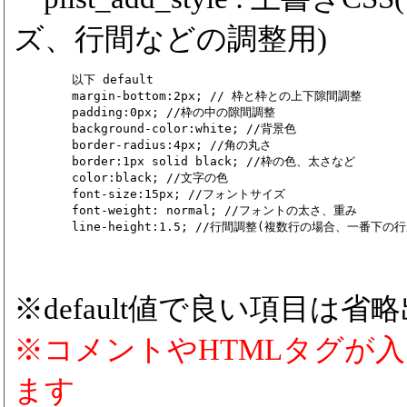
ズ、行間などの調整用)
	以下 default

	margin-bottom:2px; // 枠と枠との上下隙間調整

	padding:0px; //枠の中の隙間調整

	background-color:white; //背景色

	border-radius:4px; //角の丸さ

	border:1px solid black; //枠の色、太さなど

	color:black; //文字の色

	font-size:15px; //フォントサイズ

	font-weight: normal; //フォントの太さ、重み

※default値で良い項目は省
※コメントやHTMLタグが
ます