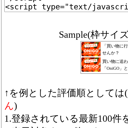
Sample(枠サイズ ip
「買い物に行
せんか？
買い物に追わ
「OniGO
↑を例とした評価順としては(
ん
)
1.登録されている最新100件をp