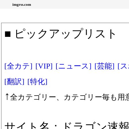
imgrss.com
■ ピックアップリスト
[全カテ]
[VIP]
[ニュース]
[芸能]
[
[翻訳]
[特化]
↑
全カテゴリー、カテゴリー毎も用
サイト名：ドラゴン速