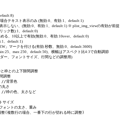
fault:8)
の場合テキスト表示のみ (無効:0、有効:1、default:1)
表示しない、(無効:0、有効:1、default:1) ※ plist_img_viewの有効が前提
ック数):1、default:0)
より狭める、10以上で有効(無効:0、有効:10over、default:0)
、default:1)
NEW」マークを付ける(有効:秒数、無効:0、default:3600)
min:25、max:250、default:50)、横幅はアスペクト比4:3で自動調節
背景色、ボーダー、フォントサイズ、行間などの調整用)