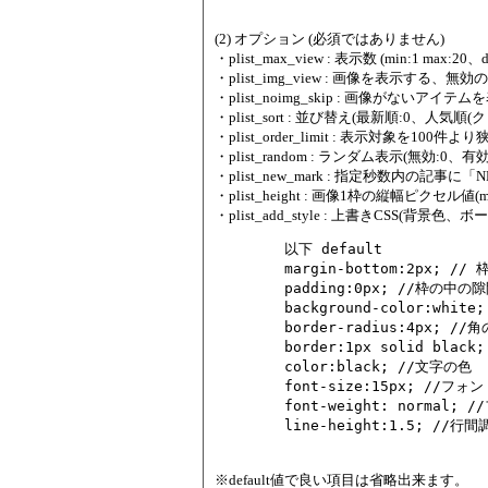
(2) オプション (必須ではありません)
・plist_max_view : 表示数 (min:1 max:20、de
・plist_img_view : 画像を表示する、無効
・plist_noimg_skip : 画像がないアイテムを
・plist_sort : 並び替え(最新順:0、人気順(クリ
・plist_order_limit : 表示対象を100件
・plist_random : ランダム表示(無効:0、有効:1
・plist_new_mark : 指定秒数内の記事に「
・plist_height : 画像1枠の縦幅ピクセル値(
・plist_add_style : 上書きCSS(
	以下 default

	margin-bottom:2px; // 枠と枠との上下隙間調整

	padding:0px; //枠の中の隙間調整

	background-color:white; //背景色

	border-radius:4px; //角の丸さ

	border:1px solid black; //枠の色、太さなど

	color:black; //文字の色

	font-size:15px; //フォントサイズ

	font-weight: normal; //フォントの太さ、重み

※default値で良い項目は省略出来ます。