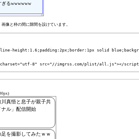
ぎるwwwwww
す、画像と枠の間に隙間を設けています。
30px)
前川真悟と息子が親子共
イナル」配信開始
の足を撮影してみたｗｗ