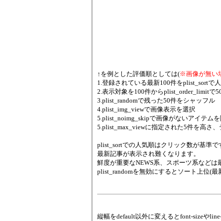
↑を例とした評価順としては(
※画像が無い
1.登録されている最新100件をplist_sor
2.表示対象を100件からplist_order_lim
3.plist_randomで残った50件をシャッフル
4.plist_img_viewで画像表示を選択
5.plist_noimg_skipで画像がないアイテム
5.plist_max_viewに指定された5件
plist_sortでの人気順はクリック数が基準ですの
最新記事が表示され難くなります。
鮮度が重要なNEWS系、スポーツ系などは
plist_randomを無効にするとソート上
縦幅をdefault以外に変えるとfont-siz