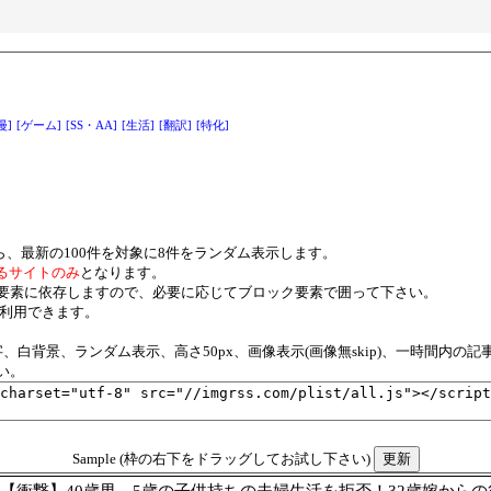
漫]
[ゲーム]
[SS・AA]
[生活]
[翻訳]
[特化]
ら、最新の100件を対象に8件をランダム表示します。
るサイトのみ
となります。
要素に依存しますので、必要に応じてブロック要素で囲って下さい。
ご利用できます。
白背景、ランダム表示、高さ50px、画像表示(画像無skip)、一時間内の記
い。
Sample (枠の右下をドラッグしてお試し下さい)