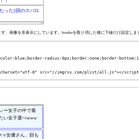
！！
たった2回のスパロ
となります、画像を非表示にしています。borderを取り消した後に下線だけ設定しま
レー女子の中で着
たい女子選べwww
∧∨女優さん、顔も