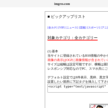
imgrss.com
■ ピックアップリスト
[全カテ]
[VIP]
[ニュース]
[芸能]
[スポーツ]
[アニ
対象カテゴリ：全カテゴリー
(1) 基本
当サイトに登録されているRSS情報の中か
画像の表示はOGPに画像情報が含まれてい
サイズは縦幅は設定可能ですが、横幅は親
レスポンシブ対応なのでPC、スマホ共に
デフォルト設定では8件表示、黒枠、黒文字、
設置したい箇所に下記タグを挿入して下さ