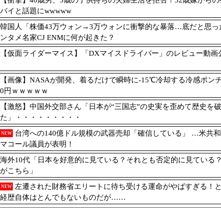
【衝撃】40歳男、5歳の子供持ちの夫婦生活を拒否！32歳嫁から
バイと話題にwwwww
韓国人「株価43万ウォン→3万ウォンに衝撃的な暴落…底だと思っ
ンタメ名家CJ ENMに何が起きた？
【仮面ライダーマイス】「DXマイスドライバー」のレビュー動画
【画像】NASAが開発、着るだけで瞬時に-15℃冷却する冷感ポンチョ
0円ｗｗｗｗｗ
【激怒】中国外交部さん「日本が“三国志”の史実を歪めて歴史を
た」・・・・・・・・・
台湾への140億ドル規模の武器売却「確信している」 …米共
NEW
マコール議員が表明！
海外10代「日本を好意的に見ている？それとも否定的に見ている
がこちら」
左遷された財務省エリートに待ち受ける運命がやばすぎる！
NEW
経歴自体はとんでもないものだが……