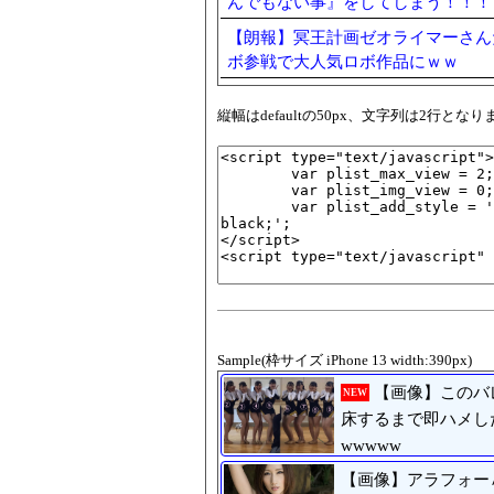
んでもない事』をしてしまう！！！
【朗報】冥王計画ゼオライマーさん
ボ参戦で大人気ロボ作品にｗｗ
縦幅はdefaultの50px、文字列は2行
Sample(枠サイズ iPhone 13 width:390px)
【画像】このバ
NEW
床するまで即ハメし
wwwww
【画像】アラフォー