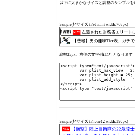
以下に大まかなサイズと調整のサンプルを
Sample(枠サイズ iPad mini width:768px)
左遷された財務省エリート
NEW
【悲報】男の趣味Tier表、ガ
縦幅25px、右側の文字列は1行となります
Sample(枠サイズ iPhone12 width:390px)
【衝撃】陸上自衛隊の22歳陸
NEW