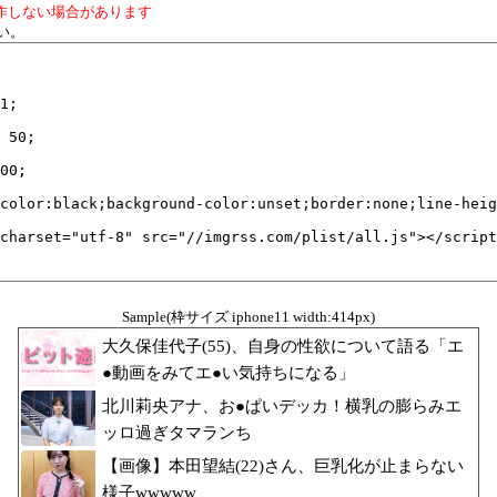
作しない場合があります
い。
Sample(枠サイズ iphone11 width:414px)
大久保佳代子(55)、自身の性欲について語る「エ
●動画をみてエ●い気持ちになる」
北川莉央アナ、お●ぱいデッカ！横乳の膨らみエ
ッロ過ぎタマランち
【画像】本田望結(22)さん、巨乳化が止まらない
様子wwwww