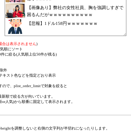
【画像あり】弊社の女性社員、胸を強調しすぎで
困るんだがｗｗｗｗｗｗｗｗｗｗ
【悲報】1ドル158円ｗｗｗｗｗｗｗ
場合は表示されません
)
tで人気順にソート
itで50件に絞る(人気順上位50件が残る)
を除外
を高さ、テキスト色などを指定どおり表示
で、plist_order_limitで対象を絞ると
最新順で絞る方が向いています。
位(最新or人気)から順番に固定して表示されます。
eやline-heightを調整しないと右側の文字列が半切れになったりします。