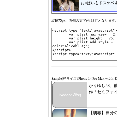
お○ぱいもドスケベす
縦幅75px、右側の文字列は3行となりま
Sample(枠サイズ iPhone 14 Pro Max width:4
かりゆし58、
作「セミファ
【朗報】自分