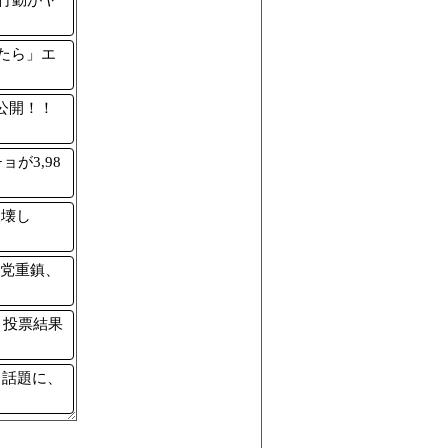
の行動がヤ
たら」エ
公開！！
が3,98
破壊し
和党重鎮、
？投票結果
と話題に、