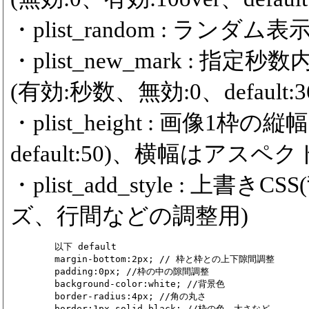
・plist_random : ランダム表示
・plist_new_mark :
(有効:秒数、無効:0、default:36
・plist_height : 画像1枠の
default:50)、横幅はアスペ
・plist_add_style : 
ズ、行間などの調整用)
	以下 default

	margin-bottom:2px; // 枠と枠との上下隙間調整

	padding:0px; //枠の中の隙間調整

	background-color:white; //背景色

	border-radius:4px; //角の丸さ

	border:1px solid black; //枠の色、太さなど
