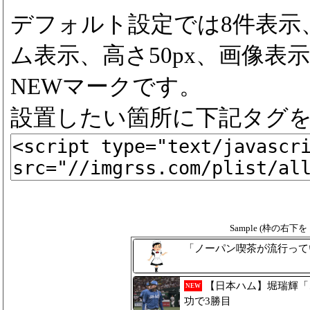
デフォルト設定では8件表示
ム表示、高さ50px、画像表示
NEWマークです。
設置したい箇所に下記タグ
Sample (枠の右
「ノーパン喫茶が流行って
【日本ハム】堀瑞輝「
NEW
功で3勝目