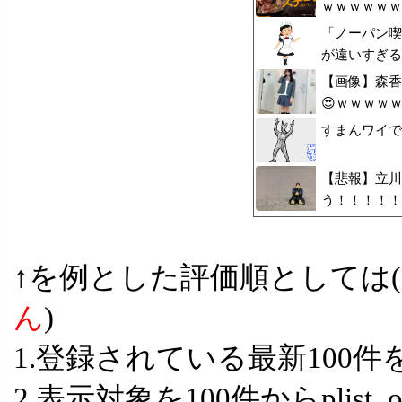
ｗｗｗｗｗｗ
「ノーパン喫
が違いすぎる
【画像】森香澄
😍ｗｗｗｗ
すまんワイで
【悲報】立川
う！！！！！
↑を例とした評価順としては(
ん
)
1.登録されている最新100件をp
2.表示対象を100件からplist_