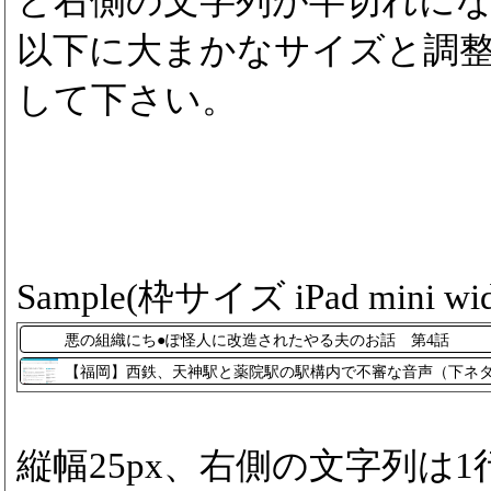
と右側の文字列が半切れに
以下に大まかなサイズと調
して下さい。
Sample(枠サイズ iPad mini wid
悪の組織にち●ぽ怪人に改造されたやる夫のお話 第4話
【福岡】西鉄、天神駅と薬院駅の駅構内で不審な音声（下ネ
縦幅25px、右側の文字列は